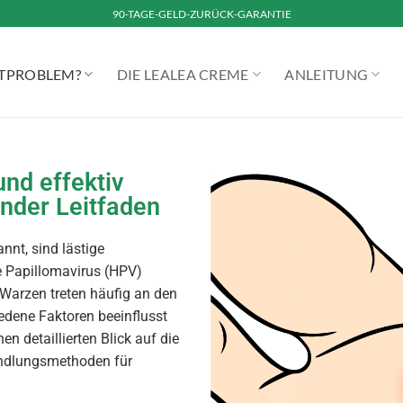
90-TAGE-GELD-ZURÜCK-GARANTIE
UTPROBLEM?
DIE LEALEA CREME
ANLEITUNG
nd effektiv
nder Leitfaden
nt, sind lästige
 Papillomavirus (HPV)
Warzen treten häufig an den
dene Faktoren beeinflusst
n detaillierten Blick auf die
ndlungsmethoden für