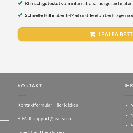
Klinisch getestet
vom international ausgezeichneten
Schnelle Hilfe
über E-Mail und Telefon bei Fragen s
LEALEA BES
KONTAKT
IH
Kontaktformular:
Hier klicken
V
1
E-Mail:
support@lealea.co
9
Live-Chat:
Hier klicken