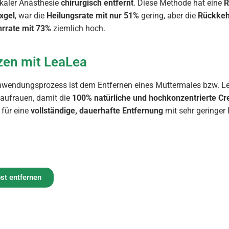
kaler Anästhesie
chirurgisch entfernt
. Diese Methode hat eine
R
xgel
, war die
Heilungsrate mit nur 51%
gering, aber die
Rückkeh
rrate mit 73%
ziemlich hoch.
zen mit LeaLea
wendungsprozess ist dem Entfernen eines Muttermales bzw. Leb
 aufrauen, damit die
100% natürliche und hochkonzentrierte C
 für eine
vollständige, dauerhafte Entfernung
mit sehr geringer 
st entfernen