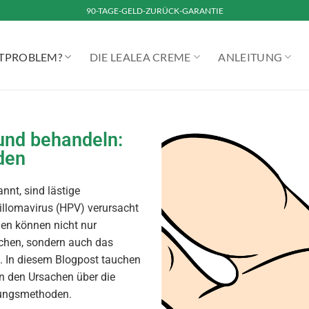
90-TAGE-GELD-ZURÜCK-GARANTIE
UTPROBLEM?
DIE LEALEA CREME
ANLEITUNG
und behandeln:
den
nt, sind lästige
llomavirus (HPV) verursacht
en können nicht nur
chen, sondern auch das
. In diesem Blogpost tauchen
von den Ursachen über die
lungsmethoden.