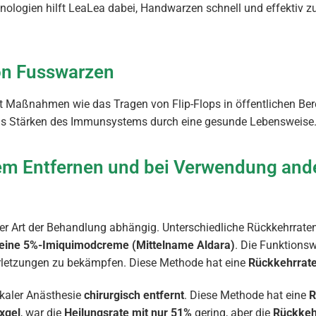
chnologien hilft LeaLea dabei, Handwarzen schnell und effektiv 
on Fusswarzen
Maßnahmen wie das Tragen von Flip-Flops in öffentlichen Ber
 das Stärken des Immunsystems durch eine gesunde Lebensweise
em Entfernen und bei Verwendung and
r Art der Behandlung abhängig. Unterschiedliche Rückkehrrate
 eine 5%-Imiquimodcreme (Mittelname Aldara)
. Die Funktions
letzungen zu bekämpfen. Diese Methode hat eine
Rückkehrrate
kaler Anästhesie
chirurgisch entfernt
. Diese Methode hat eine
R
xgel
, war die
Heilungsrate mit nur 51%
gering, aber die
Rückkeh