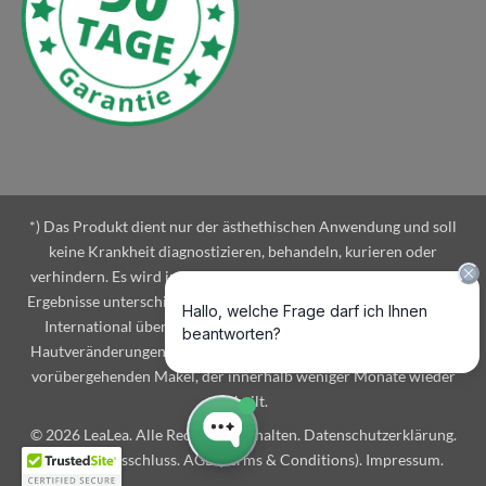
*) Das Produkt dient nur der ästhethischen Anwendung und soll
keine Krankheit diagnostizieren, behandeln, kurieren oder
verhindern. Es wird in Eigenverantwortung angewendet und die
Ergebnisse unterschiedlicher Personen können variieren. LeaLea
International übernimmt keine Haftung bei unerwünschten
Hautveränderungen. Für gewöhnlich führt der Einsatz zu einem
vorübergehenden Makel, der innerhalb weniger Monate wieder
abheilt.
© 2026 LeaLea. Alle Rechte vorbehalten.
Datenschutzerklärung
.
Haftungsausschluss
.
AGB (Terms & Conditions)
.
Impressum
.