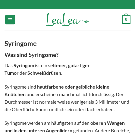
Zum
Inhalt
springen
0
Syringome
Was sind Syringome?
Das
Syringom
ist ein
seltener, gutartiger
Tumor
der
Schweißdrüsen
.
Syringome sind
hautfarbene oder gelbliche kleine
Knötchen
und erscheinen manchmal lichtdurchlässig. Der
Durchmesser ist normalerweise weniger als 3 Millimeter und
die Oberfläche kann rundlich sein oder flach erhaben.
Syringome werden am häufigsten auf den
oberen Wangen
und in den unteren Augenlidern
gefunden. Andere Bereiche,